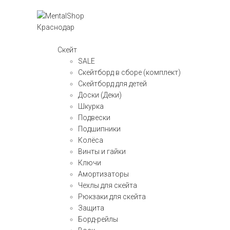
Скейт
SALE
Скейтборд в сборе (комплект)
Скейтборд для детей
Доски (Деки)
Шкурка
Подвески
Подшипники
Колёса
Винты и гайки
Ключи
Амортизаторы
Чехлы для скейта
Рюкзаки для скейта
Защита
Борд-рейлы