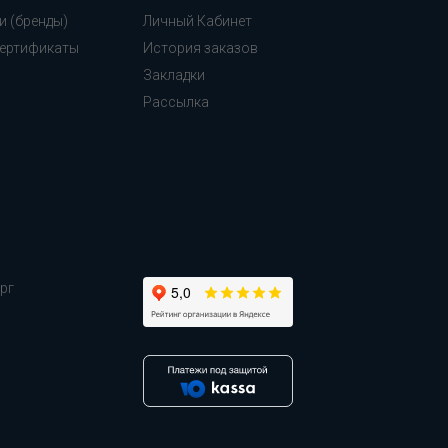
и (бренды)
Личный Кабинет
ертификаты
История заказов
Закладки
Рассылка
рг