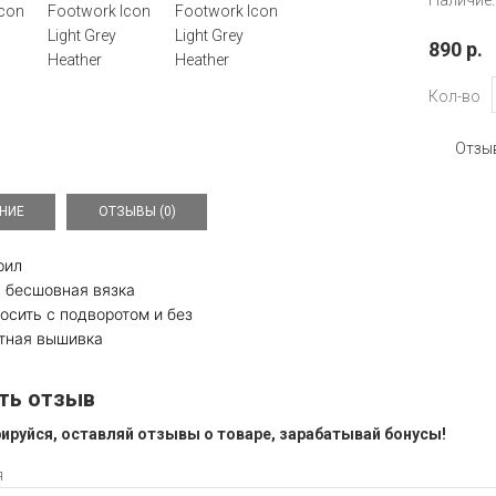
Наличие:
890 р.
Кол-во
Отзыв
НИЕ
ОТЗЫВЫ (0)
рил
 бесшовная вязка
осить с подворотом и без
тная вышивка
ть отзыв
ируйся, оставляй отзывы о товаре, зарабатывай бонусы!
я