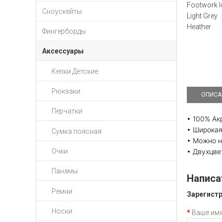
Сноускейты
Фингерборды
Аксессуары
Кепки Детские
Рюкзаки
ОПИСА
Перчатки
• 100% Ак
• Широкая
Сумка поясная
• Можно н
Очки
• Двухцве
Панамы
Написа
Ремни
Зарегистр
Носки
Ваше им