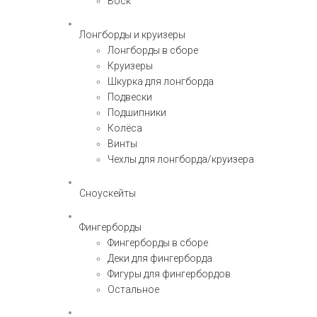
Воск
Лонгборды и круизеры
Лонгборды в сборе
Круизеры
Шкурка для лонгборда
Подвески
Подшипники
Колёса
Винты
Чехлы для лонгборда/круизера
Сноускейты
Фингерборды
Фингерборды в сборе
Деки для фингерборда
Фигуры для фингербордов
Остальное