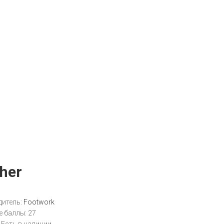
her
итель:
Footwork
 баллы:
27