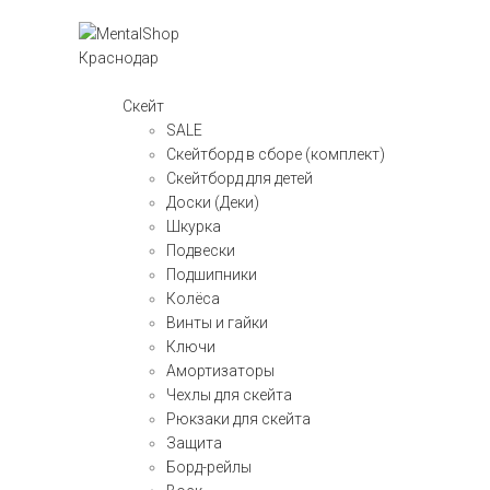
Скейт
SALE
Скейтборд в сборе (комплект)
Скейтборд для детей
Доски (Деки)
Шкурка
Подвески
Подшипники
Колёса
Винты и гайки
Ключи
Амортизаторы
Чехлы для скейта
Рюкзаки для скейта
Защита
Борд-рейлы