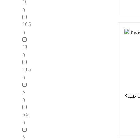
10
0
10.5
0
11
0
11.5
0
5
Кеды L
0
5.5
0
6