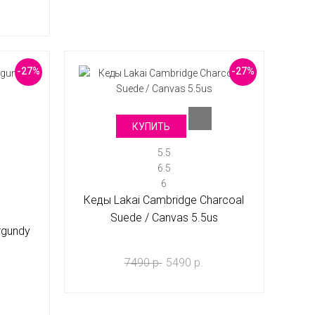
-27%
-27%
КУПИТЬ
5.5
6.5
6
Кеды Lakai Cambridge Charcoal
Suede / Canvas 5.5us
rgundy
7490 р.
5490 р.