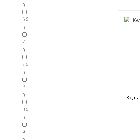
0
6.5
0
7
0
7.5
0
8
0
Кеды 
8.5
0
9