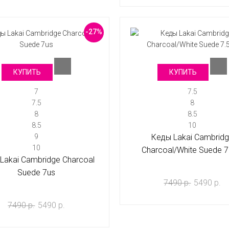
-27%
КУПИТЬ
КУПИТЬ
7
7.5
7.5
8
8
8.5
8.5
10
9
Кеды Lakai Cambrid
10
Charcoal/White Suede 7
Lakai Cambridge Charcoal
Suede 7us
7490 р.
5490 р.
7490 р.
5490 р.