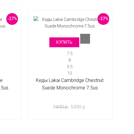
-27%
-27%
КУПИТЬ
7.5
8
9.5
10
ge
Кеды Lakai Cambridge Chestnut
.5us
Suede Monochrome 7.5us
7490 р.
5490 р.