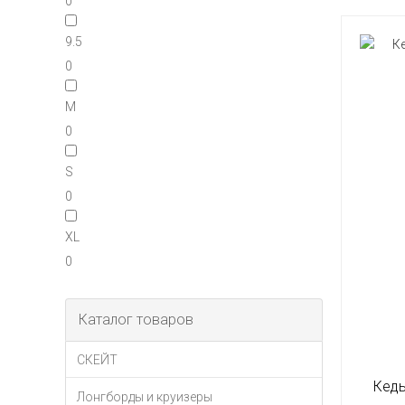
0
9.5
0
M
0
S
0
XL
0
Каталог товаров
СКЕЙТ
Кеды
Лонгборды и круизеры