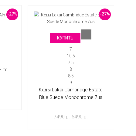
-27%
-27%
КУПИТЬ
7
10.5
7.5
lite
8
8.5
s
9
Кеды Lakai Cambridge Estate
Blue Suede Monochrome 7us
7490 р.
5490 р.