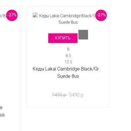
-27%
-27%
КУПИТЬ
8
8.5
10.5
Кеды Lakai Cambridge Black/Grey
Suede 8us
7490 р.
5490 р.
ge
5us