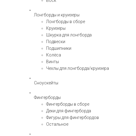
Воск
Лонгборды и круизеры
Лонгборды в сборе
Круизеры
Шкурка для лонгборда
Подвески
Подшипники
Колёса
Винты
Чехлы для лонгборда/круизера
Сноускейты
Фингерборды
Фингерборды в сборе
Деки для фингерборда
Фигуры для фингербордов
Остальное