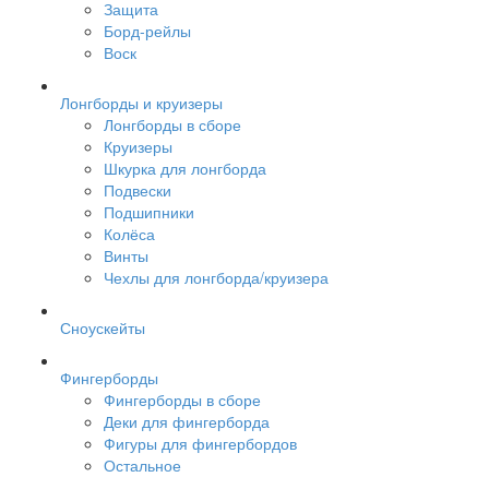
Защита
Борд-рейлы
Воск
Лонгборды и круизеры
Лонгборды в сборе
Круизеры
Шкурка для лонгборда
Подвески
Подшипники
Колёса
Винты
Чехлы для лонгборда/круизера
Сноускейты
Фингерборды
Фингерборды в сборе
Деки для фингерборда
Фигуры для фингербордов
Остальное