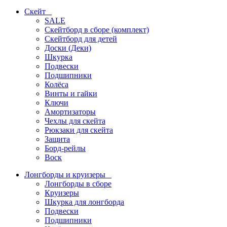
Скейт
SALE
Скейтборд в сборе (комплект)
Скейтборд для детей
Доски (Деки)
Шкурка
Подвески
Подшипники
Колёса
Винты и гайки
Ключи
Амортизаторы
Чехлы для скейта
Рюкзаки для скейта
Защита
Борд-рейлы
Воск
Лонгборды и круизеры
Лонгборды в сборе
Круизеры
Шкурка для лонгборда
Подвески
Подшипники