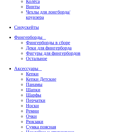
Колёса
Винты
Чехлы для лонгборда/
круизера
Сноускейты
Фингерборды
Фингерборды в сборе
Деки для фингерборда
Фигуры для фингербордов
Остальное
Аксессуары
Кепки
Кепки Детские
Панамы
Шапки
Шарфы
Перчатки
Носки
Ремни
Очки
Рюкзаки
Сумка поясная