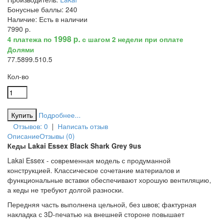
Бонусные баллы:
240
Наличие:
Есть в наличии
7990 р.
1998 р.
4 платежа по
с шагом 2 недели при оплате
Долями
7
7.5
8
9
9.5
10.5
Кол-во
Подробнее...
Отзывов: 0
|
Написать отзыв
Описание
Отзывы (0)
Кеды Lakai Essex Black Shark Grey 9us
Lakai Essex - современная модель с продуманной
конструкцией. Классическое сочетание материалов и
функциональные вставки обеспечивают хорошую вентиляцию,
а кеды не требуют долгой разноски.
Передняя часть выполнена цельной, без швов; фактурная
накладка с 3D-печатью на внешней стороне повышает