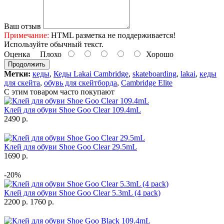
Ваш отзыв
Примечание:
HTML разметка не поддерживается!
Используйте обычный текст.
Оценка
Плохо
Хорошо
Продолжить
Метки:
кеды
,
Кеды Lakai Cambridge
,
skateboarding
,
lakai
,
кеды
для скейта
,
обувь для скейтборда
,
Cambridge Elite
С этим товаром часто покупают
Клей для обуви Shoe Goo Clear 109.4mL
2490 р.
Клей для обуви Shoe Goo Clear 29.5mL
1690 р.
-20%
Клей для обуви Shoe Goo Clear 5.3mL (4 pack)
2200 р.
1760 р.