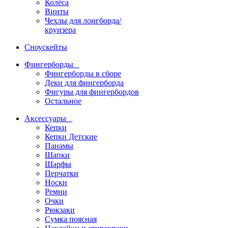
Колёса
Винты
Чехлы для лонгборда/
круизера
Сноускейты
Фингерборды
Фингерборды в сборе
Деки для фингерборда
Фигуры для фингербордов
Остальное
Аксессуары
Кепки
Кепки Детские
Панамы
Шапки
Шарфы
Перчатки
Носки
Ремни
Очки
Рюкзаки
Сумка поясная