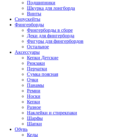
Подшипники
Шкурка для лонгборда
Винты
Сноускейты
Фингерборды
Фингерборды в сборе
Деки для фингерборда
Фигуры для фингербордов
Остальное
Аксессуары
Кепки Детские
Рюкзаки
Перчатки
Сумка поясная
Очки
Панамы
Ремни
Носки
Кепки
Разное
Наклейки и стирекпаки
Шарфы
Шапки
Обувь
Кеды