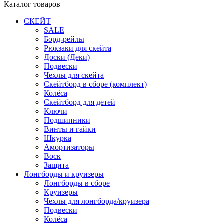
Каталог товаров
СКЕЙТ
SALE
Борд-рейлы
Рюкзаки для скейта
Доски (Деки)
Подвески
Чехлы для скейта
Скейтборд в сборе (комплект)
Колёса
Скейтборд для детей
Ключи
Подшипники
Винты и гайки
Шкурка
Амортизаторы
Воск
Защита
Лонгборды и круизеры
Лонгборды в сборе
Круизеры
Чехлы для лонгборда/круизера
Подвески
Колёса