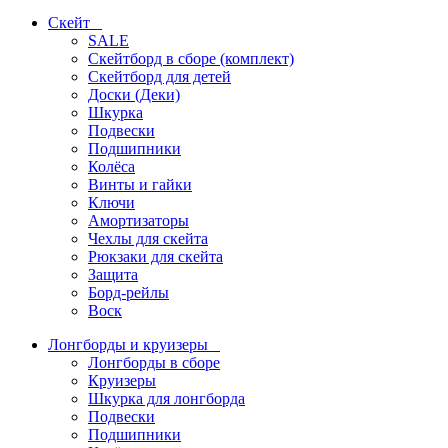
Скейт
SALE
Скейтборд в сборе (комплект)
Скейтборд для детей
Доски (Деки)
Шкурка
Подвески
Подшипники
Колёса
Винты и гайки
Ключи
Амортизаторы
Чехлы для скейта
Рюкзаки для скейта
Защита
Борд-рейлы
Воск
Лонгборды и круизеры
Лонгборды в сборе
Круизеры
Шкурка для лонгборда
Подвески
Подшипники