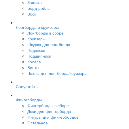
Защита
Борд-рейлы
Воск
Лонгборды и круизеры
Лонгборды в сборе
Круизеры
Шкурка для лонгборда
Подвески
Подшипники
Колёса
Винты
Чехлы для лонгборда/круизера
Сноускейты
Фингерборды
Фингерборды в сборе
Деки для фингерборда
Фигуры для фингербордов
Остальное