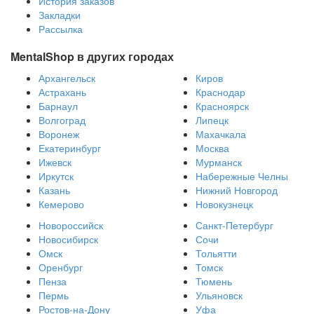
История заказов
Закладки
Рассылка
MentalShop в других городах
Архангельск
Киров
Астрахань
Краснодар
Барнаул
Красноярск
Волгоград
Липецк
Воронеж
Махачкала
Екатеринбург
Москва
Ижевск
Мурманск
Иркутск
Набережные Челны
Казань
Нижний Новгород
Кемерово
Новокузнецк
Новороссийск
Санкт-Петербург
Новосибирск
Сочи
Омск
Тольятти
Оренбург
Томск
Пенза
Тюмень
Пермь
Ульяновск
Ростов-на-Дону
Уфа