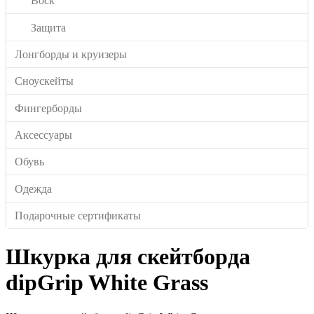
Воск
Защита
Лонгборды и круизеры
Сноускейты
Фингерборды
Аксессуары
Обувь
Одежда
Подарочные сертификаты
Шкурка для скейтборда
dipGrip White Grass