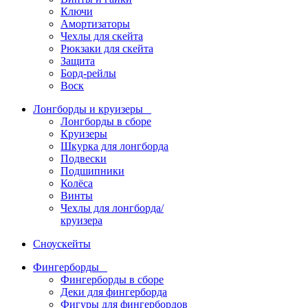
Ключи
Амортизаторы
Чехлы для скейта
Рюкзаки для скейта
Защита
Борд-рейлы
Воск
Лонгборды и круизеры
Лонгборды в сборе
Круизеры
Шкурка для лонгборда
Подвески
Подшипники
Колёса
Винты
Чехлы для лонгборда/
круизера
Сноускейты
Фингерборды
Фингерборды в сборе
Деки для фингерборда
Фигуры для фингербордов