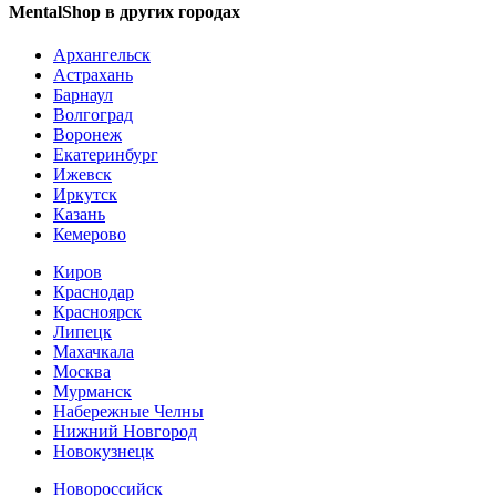
MentalShop в других городах
Архангельск
Астрахань
Барнаул
Волгоград
Воронеж
Екатеринбург
Ижевск
Иркутск
Казань
Кемерово
Киров
Краснодар
Красноярск
Липецк
Махачкала
Москва
Мурманск
Набережные Челны
Нижний Новгород
Новокузнецк
Новороссийск