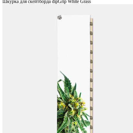
Шкурка для скейтборда dipGrip White Grass