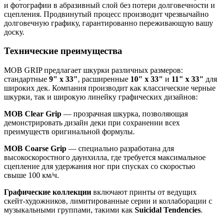
и фотографии в абразивный слой без потери долговечности и
сцепления. Продвинутый процесс производит чрезвычайно
долговечную графику, гарантированно переживающую вашу
доску.
Технические преимущества
MOB GRIP предлагает шкурки различных размеров:
стандартные
9" x 33"
, расширенные
10" x 33"
и
11" x 33"
для
широких дек. Компания производит как классические черные
шкурки, так и широкую линейку графических дизайнов:
MOB Clear Grip
— прозрачная шкурка, позволяющая
демонстрировать дизайн деки при сохранении всех
преимуществ оригинальной формулы.
MOB Coarse Grip
— специально разработана для
высокоскоростного даунхилла, где требуется максимальное
сцепление для удержания ног при спусках со скоростью
свыше 100 км/ч.
Графические коллекции
включают принты от ведущих
скейт-художников, лимитированные серии и коллаборации с
музыкальными группами, такими как
Suicidal Tendencies
.