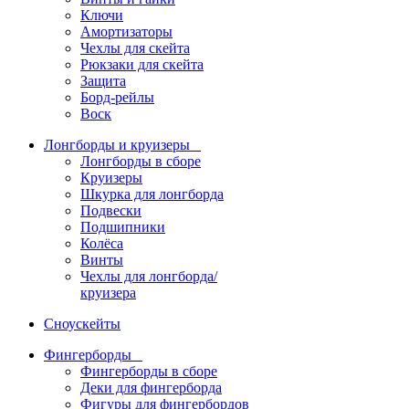
Ключи
Амортизаторы
Чехлы для скейта
Рюкзаки для скейта
Защита
Борд-рейлы
Воск
Лонгборды и круизеры
Лонгборды в сборе
Круизеры
Шкурка для лонгборда
Подвески
Подшипники
Колёса
Винты
Чехлы для лонгборда/
круизера
Сноускейты
Фингерборды
Фингерборды в сборе
Деки для фингерборда
Фигуры для фингербордов