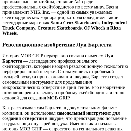
премиальные грип-тейпы, ставшие №1 среди
профессиональных скейтбордистов по всему миру. Бренд
принадлежит
NHS, Inc.
— одной из самых уважаемых
скейтбордических корпораций, которая объединяет такие
легендарные марки как
Santa Cruz Skateboards, Independent
Truck Company, Creature Skateboards, OJ Wheels и Ricta
Wheels
.
Революционное изобретение Луи Барлетта
История MOB GRIP неразрывно связана с именем
Луи
Барлетта
— легендарного профессионального
скейтбордиста, который изобрел революционную технологию
перфорированной шкурки. Столкнувшись с проблемой
пузырей воздуха при наклеивании шкурки, Барлетта создал
самодельный инструмент для проделывания
микроскопических отверстий в грип-тейпе. Его изобретение
позволило решить вековую проблему скейтбординга и стало
основой для создания MOB GRIP.
Как рассказывал сам Барлетта в документальном фильме
компании, он использовал
самодельный инструмент для
создания отверстий
в шкурке, что предотвращало появление
раздражающих пузырей воздуха. Именно так и началась
история MOB GRIP — с простого, но гениального решения