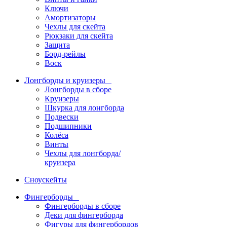
Ключи
Амортизаторы
Чехлы для скейта
Рюкзаки для скейта
Защита
Борд-рейлы
Воск
Лонгборды и круизеры
Лонгборды в сборе
Круизеры
Шкурка для лонгборда
Подвески
Подшипники
Колёса
Винты
Чехлы для лонгборда/
круизера
Сноускейты
Фингерборды
Фингерборды в сборе
Деки для фингерборда
Фигуры для фингербордов